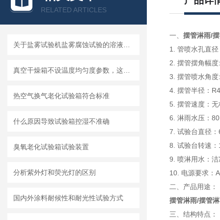
产品详
RELATED ARTICLES
一、
摆管淋雨/
关于盐雾试验机盐雾腐蚀试验的溶液配制
1. 管喷水孔直径：
2. 摆管摆角幅度: 
真空干燥箱不设温度均匀度参数，这是为什么？
3. 摆管喷水角度: 
4. 摆管半径：R4
热空气换气老化试验箱符合标准
5. 摆管速度：
6. 淋雨水压：8
什么原因导致试验箱控湿不准确
7. 试验台直径：
8. 试验台转速：1r
臭氧老化试验箱试验装置
9. 喷淋用水：
分析紫外灯和荧光灯的区别
10. 电源要求：A
二、产品用途：
国内外涂料耐候性和耐光性试验方式
摆管淋雨/摆管
三、结构特点：