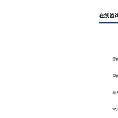
在线咨
您
您
联
常