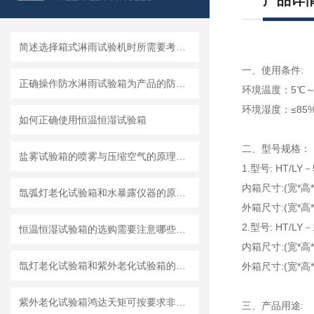
产品详
简述选择箱式淋雨试验机时所需要考虑的关键因素
一、使用条件:
正确操作防水淋雨试验箱为产品的防水性能提供科学依据
环境温度：5℃～
环境湿度：≤85
如何正确使用恒温恒湿试验箱
二、型号规格：
盐雾试验箱的喷雾与压缩空气的原理解析
1.型号: HT/LY－
内箱尺寸:(宽*高*深
氙弧灯老化试验箱和水暴露仪器的原理和操作规程详细介绍
外箱尺寸:(宽*高*深
2.型号: HT/LY－
恒温恒湿试验箱的选购需要注意哪些方面？
内箱尺寸:(宽*高*深
氙灯老化试验箱和紫外老化试验箱的比较分析
外箱尺寸:(宽*高*深
紫外老化试验箱鸿达天矩可按要求非标定制
三、产品用途: