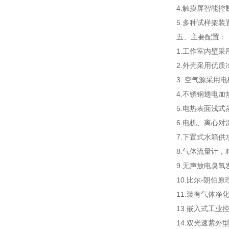
4.触摸屏智能
5.多种试样架
五、
主要配置：
1.工作室内壁采
2.外壳采用优
3. 空气源采用
4.不锈钢翅电加
5.电热表面浅式
6.电机、离心对
7.下置式水箱
8.气体流量计
9.无声放电臭氧
10.比尔-朗伯
11.装有气体净
13.嵌入式工业
14.双光速紫外