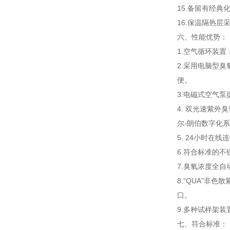
15.备留有经
16.保温隔热层
六、性能优势：
1.空气循环装
2.采用电脑型臭氧
便。
3.电磁式空气
4. 双光速紫外
尔-朗伯数字化
5. 24小时在
6.符合标准的
7.臭氧浓度全
8.“QUA”非
口。
9.多种试样架
七、符合标准：