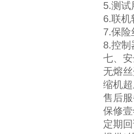
5.测
6.联
7.保
8.控
七、安
无熔丝
缩机超
售后服
保修壹
定期回