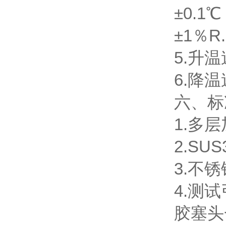
±0.
±1％R
5.升温速
6.降温速
六、
标
1.多
2.SU
3.不
4.测
胶塞头