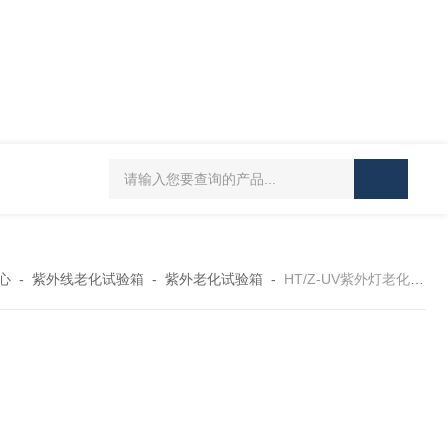
HT/SC-800砂尘试验机厂家
HT/GDSJ-80天津小型高低温交变湿热试验
心
-
紫外线老化试验箱
-
紫外老化试验箱
-
HT/Z-UV紫外灯老化试验箱