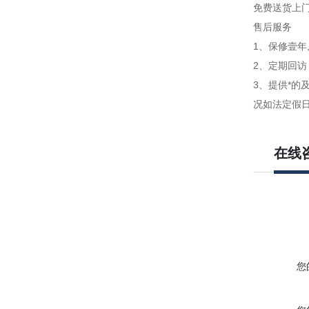
免费送货上
售后服务
1、保修壹年
2、定期回
3、提供*的
况如法定假
在线
您