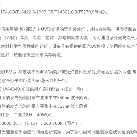
准:
54,GB/T16422.3-1997,GB/T14522,GB/T5170.9等标准。
:
验箱采用能*模拟阳光中UV段光谱的荧光紫外灯，并结合控温、供湿等装
光（UV段）高温、高湿、凝露、黑暗周期等因素，同时通过紫外光与湿气
于对材料耐气候性能的评价，设备具有提供的阳光UV模拟，使用维护成本
定性好，试验结果重现率高等特点。
用8支UV系列额定功率为40W的紫外荧光灯管作发光源,分布在机器的两侧,
面与紫外灯平面距离为50毫米且相平行。
B313.UV-A340.光源供用户选择配置（任选一种）。
340灯管的发光光谱能量主要集中在340nm波长附近。
313灯管的发光光谱能量主要集中在313nm波长附近。
外灯管，二排共8只，40W/只。
 3000h以上（进口），500-700h（国产）。
光灯光能量输出会随时间而逐步衰减，为了减小因光能量衰减造成试验的影响