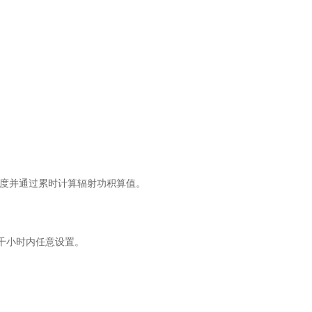
射强度并通过累时计算辐射功积算值。
千小时内任意设置。