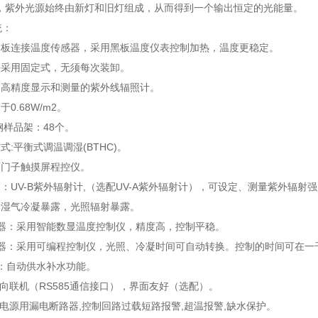
样，紫外光源始终由新灯和旧灯组成，从而得到一个输出恒定的光能量。
统：
铝板连接温度传感器，采用黑板温度仪表控制加热，温度更稳定。
头采用固定式，无须每次装卸。
用高精度显示和测量的紫外线辐照计。
于0.68W/m2。
钢样品架：48个。
式:平衡式调温调湿(BTHC)。
西门子触摸屏程控仪。
制：UV-B紫外辐射计,（选配UV-A紫外辐射计），可设定、测量紫外辐
：湿气冷凝暴露，光照辐射暴露。
制器：采用智能数显温度控制仪，精度高，控制平稳。
制器：采用可编程控制仪，光照、冷凝时间可自动转换。控制的时间可在一
式：自动供水补水功能。
可双向联机（RS585通信接口），界面友好（选配）。
护:电源用漏电断路器,控制回路过载短路报警,超温报警,缺水保护。