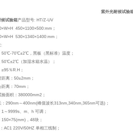
紫外光耐候试验
耐候试验箱
产品型号: HT/Z-UV
×W×H 450×1100×500:mm；
×W×H 530×1340×1400:mm；
:
：50℃-70℃±2℃，黑板（黑标准）温度；
度：50℃±2℃（加湿水箱水温）；
≥95％R.H；
管距离：50±2mm；
心距离：70mm；
试验面积：380000mm2；
：290nm～400nm(峰值波长313nm,340nm,365nm可选)；
：1～9999s、m、h 可调；
150×75(mm)，48块；
：AC1 220V/50HZ 单相三线制；