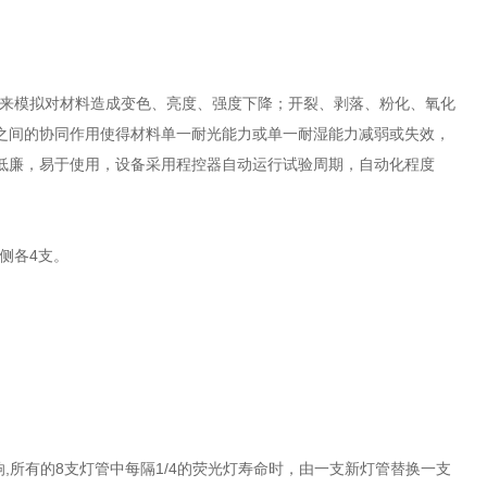
置来模拟对材料造成变色、亮度、强度下降；开裂、剥落、粉化、氧化
之间的协同作用使得材料单一耐光能力或单一耐湿能力减弱或失效，
低廉，易于使用，设备采用程控器自动运行试验周期，自动化程度
每侧各4支。
,所有的8支灯管中每隔1/4的荧光灯寿命时，由一支新灯管替换一支