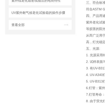
紫外线老化箱射线辐后的电荷特性
三、
符合标
符合ASTM G1
UV紫外耐气候老化试验箱的操作步骤
四、产品用途
紫外老化试
查看全部
等损害的阳
从而广泛用
高，灯光稳
五、光源:
1. 光源采
2. 试样表
3. 有UV-
4. UV-A
5. UV-B
6.灯管：紫
7.灯管寿命：
8. 由于荧