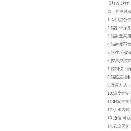
旧灯管,这
六、
控制系
1.采用黑色
2.辐射计探
3.辐射量采
4.辐射度不大
5.附件:不锈
6.控温控湿方
7.控制仪：
8.辐照度控
9.暴露方式
10.温度控
11.时间控
12.供水方
13.通信:
14.安全保