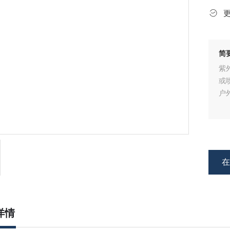
简
紫
或
户
详情