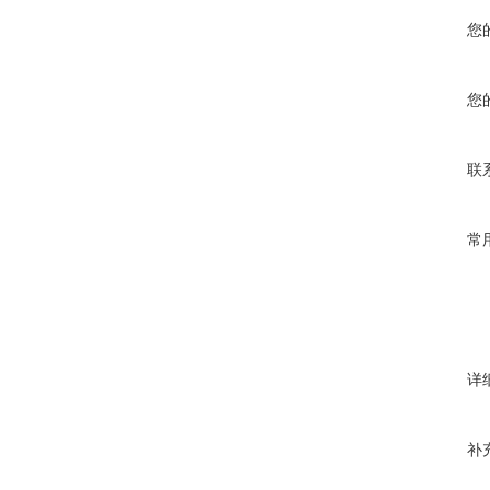
您
您
联
常
详
补