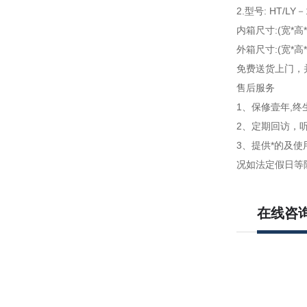
2.型号: HT/LY－
内箱尺寸:(宽*高*深
外箱尺寸:(宽*高*深
免费送货上门，
售后服务
1、保修壹年,终
2、定期回访，
3、提供*的及
况如法定假日等
在线咨