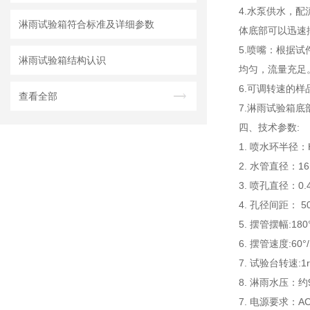
4.水泵供水，
淋雨试验箱符合标准及详细参数
体底部可以迅速
5.喷嘴：根据
淋雨试验箱结构认识
均匀，流量充足
6.可调转速的
查看全部
7.淋雨试验箱
四、技术参数:
1. 喷水环半径：H
2. 水管直径：1
3. 喷孔直径：0.
4. 孔径间距： 
5. 摆管摆幅:180
6. 摆管速度:60°/
7. 试验台转速:
8. 淋雨水压：约9
7. 电源要求：A