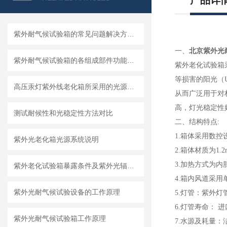
产品详
紫外耐气候试验箱的常见问题解决方法分享
北京紫外光
一、
紫外耐气候试验箱的各组成部件功能特点分享
紫外老化试验箱
等损害的阳光（
高压汞灯紫外线老化箱所采用的光源和满足标准
从而广泛用于对
高，灯光稳定性
测试耐候性和光稳定性方法对比
二、结构特点
:
1.
箱体采用数控
紫外光老化箱光源系统说明
2.
箱体材质为1.
3.
加热方式为内
紫外老化试验箱暴露条件及紫外光辐射量的测定方法
4.
箱内风道采用
紫外光耐气候试验设备的工作原理
5.
灯管：紫外灯管
6.
灯管寿命： 进口
紫外光耐气候试验箱工作原理
7.
水源及耗量：洁