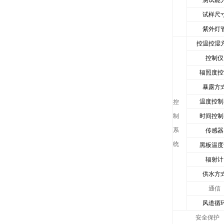
测试能
试样尺
紫外灯
控温控湿
控制仪
辐照度控
暴露方
温度控制
控
制
时间控制
系
传感器
统
黑板温度
辐射计
供水方
通信
风道循
安全保护