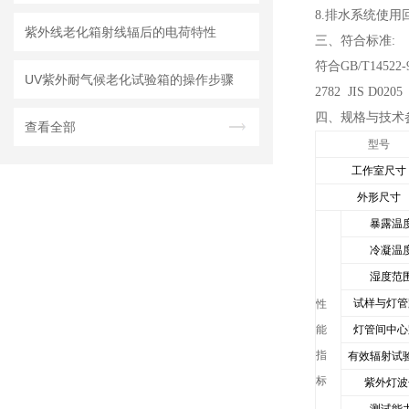
8.
排水系统使用
紫外线老化箱射线辐后的电荷特性
三、符合标准
:
符合
GB/T14522-
UV紫外耐气候老化试验箱的操作步骤
2782 JIS D0205
四、
规格与技术
查看全部
型号
工作室尺寸
外形尺寸
暴露温
冷凝温
湿度范
试样与灯管
性
能
灯管间中心
指
有效辐射试
标
紫外灯波