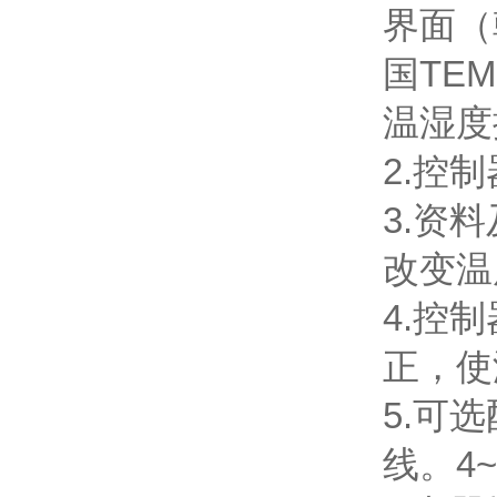
界面（
国TE
温湿度
2.控
3.资
改变温
4.控
正，使
5.可
线。4