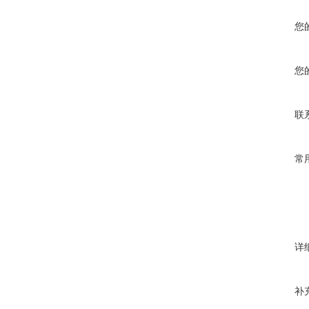
您
您
联
常
详
补