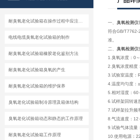
产品详
耐臭氧老化试验箱在操作过程中应注意以下四点
一、
臭氧检测仪
符合GB/T7762-
电线电缆臭氧老化试验箱的制作
准。
二、
臭氧检测仪
耐臭氧老化试验箱橡胶老化鉴别方法
1.臭氧浓度：0～5
2.臭氧浓度精度：
耐臭氧老化试验箱臭氧的产生
3.试验室温度：R
4.温度均匀度：±
耐臭氧老化试验箱的维护保养
5.相对湿度：60
6.试样架回转速度
臭氧老化试验箱制冷原理及箱体结构
7.试样架拉升频率
臭氧老化试验箱动态和静态的工作原理
8.气流速度：12～
9.试验气体流量：2
耐臭氧老化试验箱工作原理
10.使用电源：22