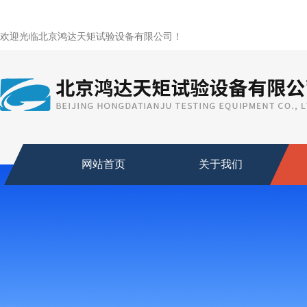
欢迎光临北京鸿达天矩试验设备有限公司！
网站首页
关于我们