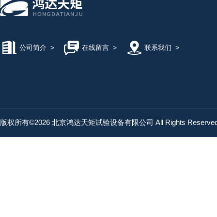
公司简介
>
在线留言
>
联系我们
>
版权所有©2026 北京鸿达天矩试验设备有限公司 All Rights Reserv