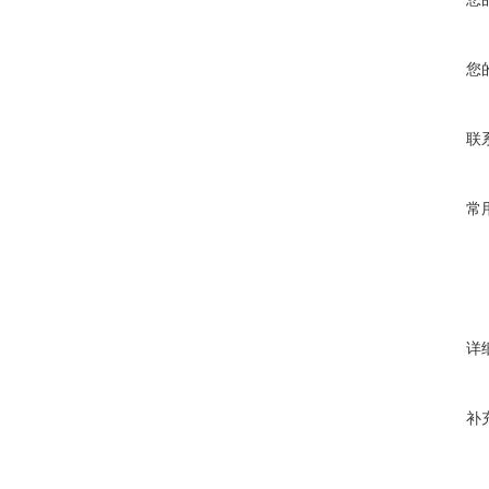
您
联
常
详
补