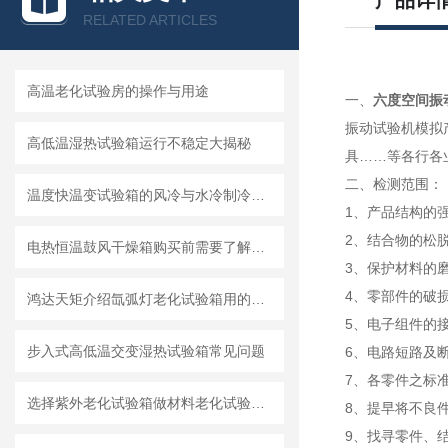
产品详
RELATED ARTICLES
高温老化试验房的操作与用途
一、
六度空间振
振动试验机模拟
高低温湿热试验箱运行不稳定大揭秘
具……等各行各
二、检测范围：
温度快温变试验箱的风冷与水冷制冷系统的解析
1、产品结构的
2、结合物的松
电热恒温鼓风干燥箱购买前需要了解哪些方面
3、保护材料的
4、零部件的破
鸿达天矩介绍氙弧灯老化试验箱用的氙灯灯管
5、电子组件的
步入式高低温交变湿热试验箱常见问题
6、电路短路及
7、各零件之标
选择紫外老化试验箱做材料老化试验的优点
8、提早将不良
9、找寻零件、