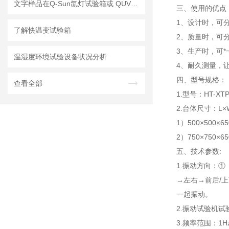
文字样品在Q-Sun氙灯试验箱或 QUV耐侯试验箱中多少小时的测试相当于户外曝晒一年？
三、使用的优点
1、设计时，可
了解快温变试验箱
2、质量时，可
3、生产时，可
温湿度环境试验设备状况分析
4、耐久测量，
四、型号规格：
查看全部
1.型号：HT-XT
2.台体尺寸：L
1）500×500×65
2）750×750×65
五、技术参数:
1.振动方向：
→左右→前后/
一起振动。
2.振动试验机试验
3.频率范围：1Hz