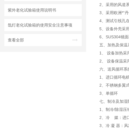
2、采用的风道
紫外老化试验箱使用说明书
3、采用欧洲*
4、测试引线孔
氙灯老化试验箱的使用安全注意事项
5、设备外壳采
6、SUS304
查看全部
五、加热及保温
1、 设备加热
2、 设备保温
六、送风循环系
1、进口循环电
2、不锈钢多翼
3、单循环
七、制冷及加湿
1、制冷/除湿压
2、冷
媒：进口
3、冷 凝 器：