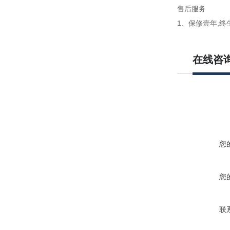
售后服务
1、保修壹年,终
在线咨
您
您
联